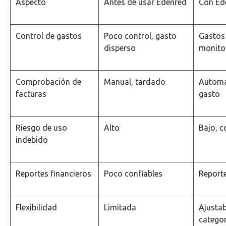
Aspecto
Antes de usar Edenred
Con Ed
Control de gastos
Poco control, gasto
Gastos 
disperso
monito
Comprobación de
Manual, tardado
Automa
facturas
gasto
Riesgo de uso
Alto
Bajo, c
indebido
Reportes financieros
Poco confiables
Reporte
Flexibilidad
Limitada
Ajustab
categor