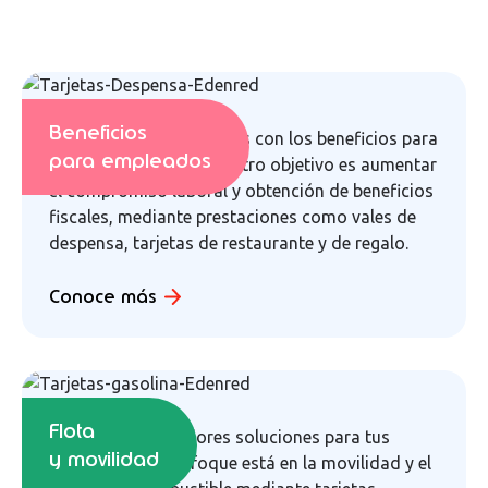
Beneficios
Estamos comprometidos con los beneficios para
para empleados
tus colaboradores. Nuestro objetivo es aumentar
el compromiso laboral y obtención de beneficios
fiscales, mediante prestaciones como vales de
despensa, tarjetas de restaurante y de regalo.
Conoce más
Flota
Ofrecemos las mejores soluciones para tus
y movilidad
flotas. Nuestro enfoque está en la movilidad y el