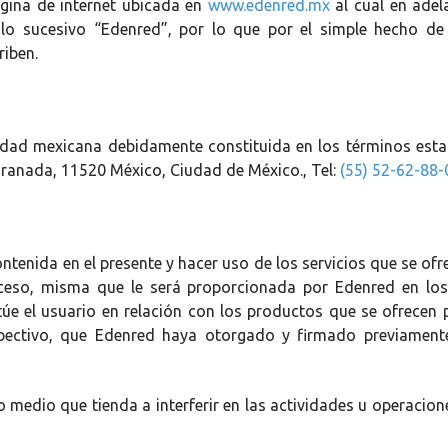
ágina de internet ubicada en
www.edenred.mx
al cual en adel
o sucesivo “Edenred”, por lo que por el simple hecho de a
riben.
lidad mexicana debidamente constituida en los términos esta
Granada, 11520 México, Ciudad de México., Tel:
(55) 52-62-88-
ontenida en el presente y hacer uso de los servicios que se of
cceso, misma que le será proporcionada por Edenred en los
e el usuario en relación con los productos que se ofrecen po
pectivo, que Edenred haya otorgado y firmado previamente
ro medio que tienda a interferir en las actividades u operacion