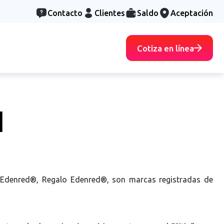
Contacto
Clientes
Saldo
Aceptación
Cotiza en línea
l
a Edenred®, Regalo Edenred®, son marcas registradas de