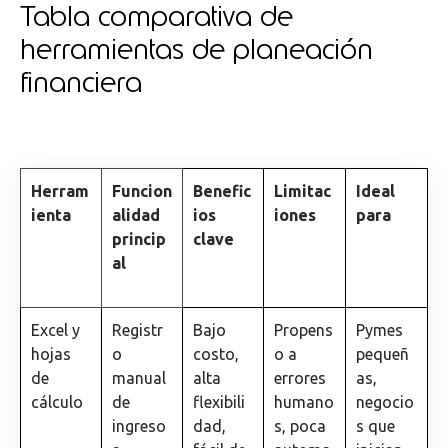
Tabla comparativa de
herramientas de planeación
financiera
Herram
Funcion
Benefic
Limitac
Ideal
ienta
alidad
ios
iones
para
princip
clave
al
Excel y
Registr
Bajo
Propens
Pymes
hojas
o
costo,
o a
pequeñ
de
manual
alta
errores
as,
cálculo
de
flexibili
humano
negocio
ingreso
dad,
s, poca
s que