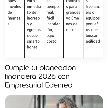
ones
ento
en
robusta
s,
móviles
inmedia
tiempo
s para
freelanc
de
to de
real,
grandes
ers o
finanza
ingreso
fácil
volúme
equipos
s
s y
instalac
nes de
pequeñ
egresos
ión,
datos.
os que
desde
bajo
buscan
smartp
costo.
agilidad
hones.
.
Cumple tu planeación
financiera 2026 con
Empresarial Edenred