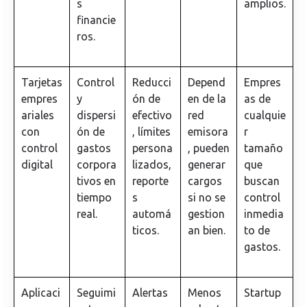
s
amplios.
financie
ros.
Tarjetas
Control
Reducci
Depend
Empres
empres
y
ón de
en de la
as de
ariales
dispersi
efectivo
red
cualquie
con
ón de
, límites
emisora
r
control
gastos
persona
, pueden
tamaño
digital
corpora
lizados,
generar
que
tivos en
reporte
cargos
buscan
tiempo
s
si no se
control
real.
automá
gestion
inmedia
ticos.
an bien.
to de
gastos.
Aplicaci
Seguimi
Alertas
Menos
Startup