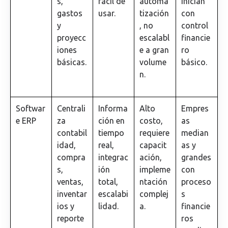
s,
fácil de
automa
inician
gastos
usar.
tización
con
y
, no
control
proyecc
escalabl
financie
iones
e a gran
ro
básicas.
volume
básico.
n.
Softwar
Centrali
Informa
Alto
Empres
e ERP
za
ción en
costo,
as
contabil
tiempo
requiere
median
idad,
real,
capacit
as y
compra
integrac
ación,
grandes
s,
ión
impleme
con
ventas,
total,
ntación
proceso
inventar
escalabi
complej
s
ios y
lidad.
a.
financie
reporte
ros