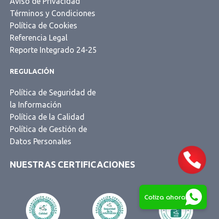
Aviso de Privacidad
Términos y Condiciones
Llama a VENTAS
Política de Cookies
Referencia Legal
Lunes a viernes 9:00 a 18:00 hrs.
Reporte Integrado 24-25
55 5351 3181
REGULACIÓN
Vales de Despensa y Beneficios
para Empleados
Política de Seguridad de
la Información
55 5351 3176
Política de la Calidad
Tarjetas y TAGs para
Combustible
Política de Gestión de
Datos Personales
55 5262 8982
Tarjeta empresarial
NUESTRAS CERTIFICACIONES
Cotiza ahora