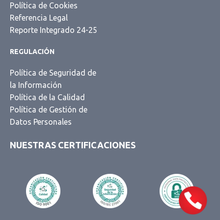
Política de Cookies
Referencia Legal
Reporte Integrado 24-25
REGULACIÓN
Llama a VENTAS
Política de Seguridad de
la Información
Lunes a viernes 9:00 a 18:00 hrs.
Política de la Calidad
55 5351 3181
Política de Gestión de
Vales de Despensa y Beneficios
Datos Personales
para Empleados
NUESTRAS CERTIFICACIONES
55 5351 3176
Tarjetas y TAGs para
Combustible
55 5262 8982
Tarjeta empresarial