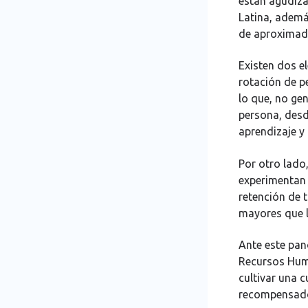
están agudiza
Latina, ademá
de aproximad
Existen dos e
rotación de p
lo que, no ge
persona, desd
aprendizaje y
Por otro lado
experimentan
retención de 
mayores que l
Ante este pan
Recursos Huma
cultivar una c
recompensados