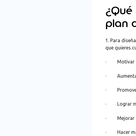
¿Qué c
plan d
1. Para diseña
que quieres c
· Motivar a 
· Aumentar e
· Promover la
· Lograr ma
· Mejorar l
· Hacer más 