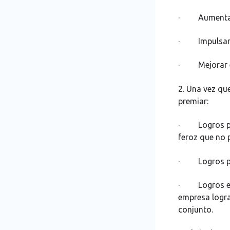
· Aumentar 
· Impulsar l
· Mejorar el 
2. Una vez que
premiar:
· Logros per
feroz que no 
· Logros por
· Logros empr
empresa logra
conjunto.