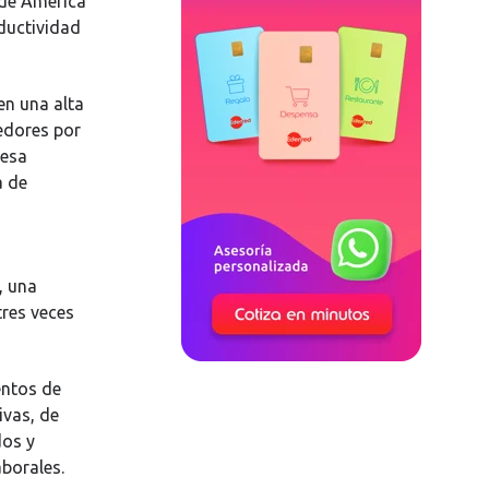
de América
ductividad
en una alta
edores por
 esa
a de
, una
tres veces
entos de
ivas, de
dos y
aborales.