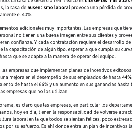
ndo. La tasa de deserción en México es
una de las más altas
s, la tasa de
ausentismo laboral
provoca una pérdida de pro
amente el 40%.
lementos adicionales muy importantes. Las empresas que tien
ersonal no tienen una buena imagen entre sus clientes y prove
neran confianza. Y cada contratación requiere el desarrollo de
e la capacitación de algún tipo, esperar a que cumpla su curv
 hasta que se adapte a la manera de operar del equipo.
, las empresas que implementan planes de incentivos exitosos
 una mejora en el desempeño de sus empleados de hasta
44%
talento de hasta el 66% y un aumento en sus ganancias hasta 
as empresas que no los utilizan.
orama, es claro que las empresas, en particular los departam
nos, hoy en día, tienen la responsabilidad de volverse atract
ultura laboral en la que todos se sientan felices, poco estresa
 por su esfuerzo. Es ahí donde entra un plan de incentivos l