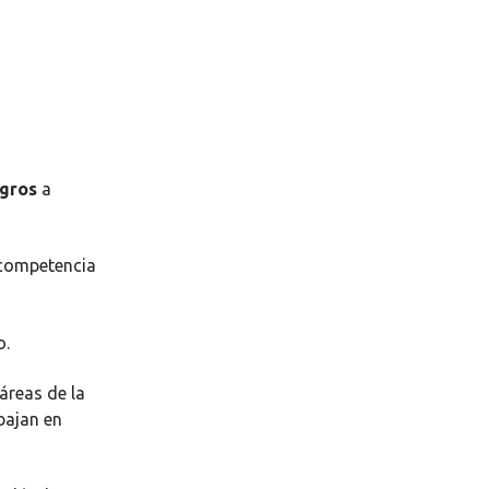
ogros
a
 competencia
o.
áreas de la
bajan en