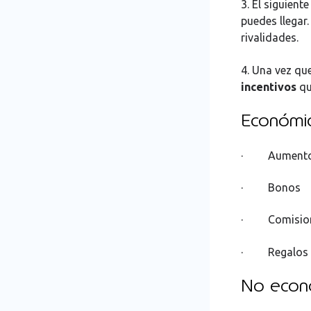
3. El siguient
puedes llegar
rivalidades.
4. Una vez que
incentivos
qu
Económic
· Aumento 
· Bonos
· Comisio
· Regalos
No econ