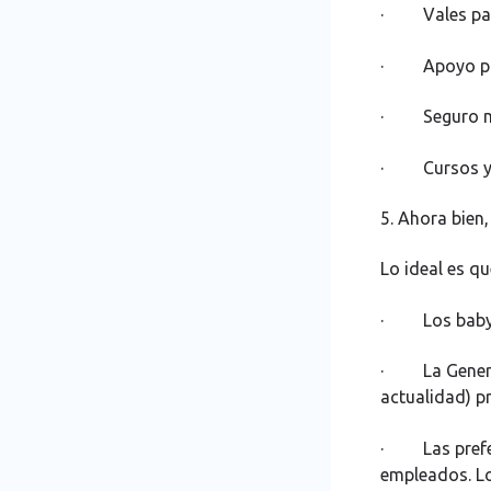
· Vales para
· Apoyo par
· Seguro m
· Cursos y 
5. Ahora bien,
Lo ideal es q
· Los baby b
· La Generaci
actualidad) pr
· Las prefer
empleados. Lo