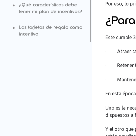
Por eso, lo p
¿Qué características debe
tener mi plan de incentivos?
¿Para 
Las tarjetas de regalo como
Económicos:
incentivo
Este cumple 3
No económicos:
Con Regalo Edenred existen
· Atraer ta
múltiples beneficios;
· Retener t
· Mantener 
En esta époc
Uno es la nec
dispuestos a 
Y el otro que