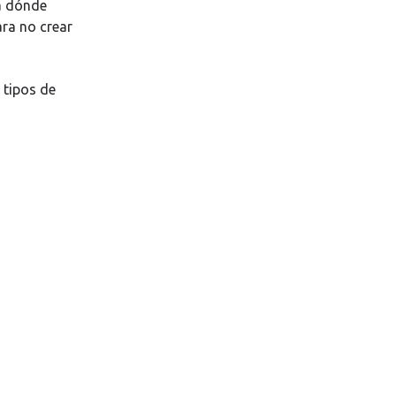
a dónde
ara no crear
 tipos de