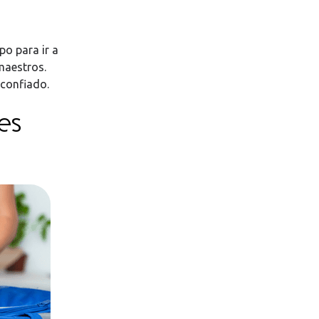
po para ir a
maestros.
 confiado.
es