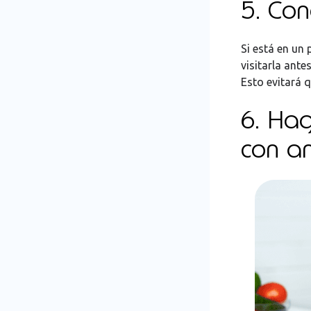
5. Con
Si está en un
visitarla ant
Esto evitará q
6. Hag
con an