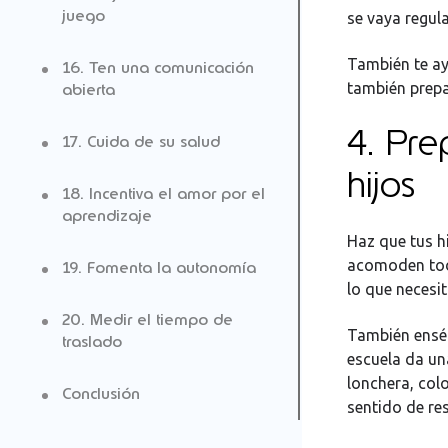
juego
se vaya regul
También te ay
16. Ten una comunicación
también prepar
abierta
4. Pre
17. Cuida de su salud
hijos
18. Incentiva el amor por el
aprendizaje
Haz que tus h
acomoden todo
19. Fomenta la autonomía
lo que necesi
20. Medir el tiempo de
También enséñ
traslado
escuela da una
lonchera, colo
Conclusión
sentido de re