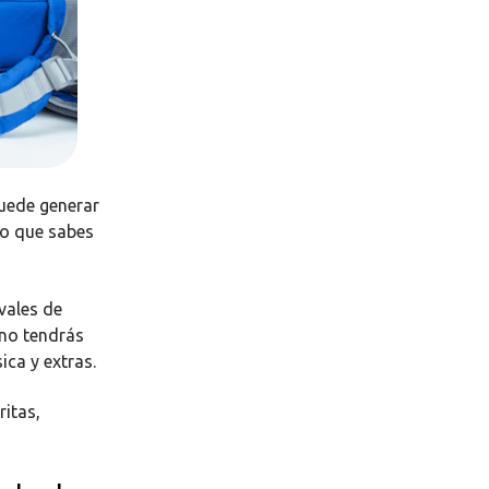
puede generar
lo que sabes
 vales de
 no tendrás
ica y extras.
itas,