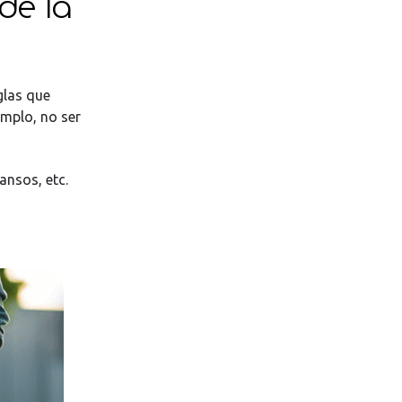
 de la
glas que
emplo, no ser
ansos, etc.