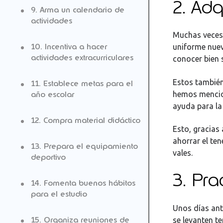
2. Adq
9. Arma un calendario de
actividades
Muchas veces 
10. Incentiva a hacer
uniforme nuev
actividades extracurriculares
conocer bien s
Estos tambié
11. Establece metas para el
hemos mencion
año escolar
ayuda para la
12. Compra material didáctico
Esto, gracias
ahorrar el te
13. Prepara el equipamiento
vales.
deportivo
3. Pra
14. Fomenta buenos hábitos
para el estudio
Unos días ant
15. Organiza reuniones de
se levanten t