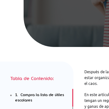
Después de las
estar organiz
Tabla de Contenido:
el caos.
1. Compra la lista de útiles
En este artícu
escolares
tengan un reg
y ganas de ap