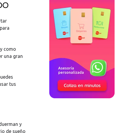
po
rtar
 para
 y como
er una gran
puedes
usar tus
e duerman y
rio de sueño