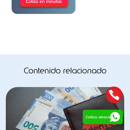
Llama a VENTAS
Lunes a viernes 9:00 a 18:00 hrs.
55 5351 3181
Vales de Despensa y Beneficios
para Empleados
55 5351 3176
Contenido relacionado
Tarjetas y TAGs para
Combustible
55 5262 8982
Tarjeta empresarial
Cotiza ahora