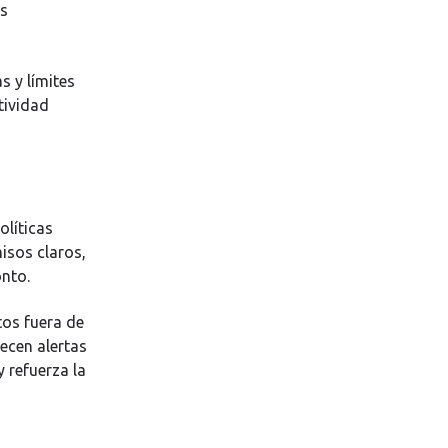
os
s y límites
tividad
olíticas
isos claros,
nto.
tos fuera de
recen alertas
y refuerza la