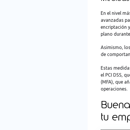
En el nivel m
avanzadas par
encriptación y
plano durante
Asimismo, los 
de comportami
Estas medida
el PCI DSS, q
(MFA), que añ
operaciones.
Buena
tu em