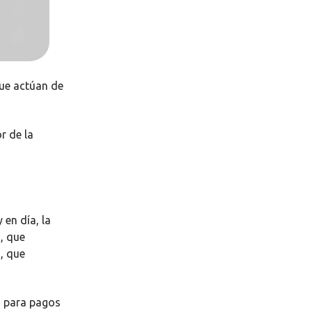
ue actúan de
r de la
 en día, la
, que
, que
s para pagos