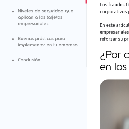
Los fraudes f
Niveles de seguridad que
corporativos 
aplican a las tarjetas
empresariales
En este artíc
empresariales
Buenas prácticas para
Medidas visibles para el
reforzar su p
implementar en tu empresa
usuario de la tarjeta
¿Por q
Conclusión
Medidas de control interno
en las
en la empresa
Medidas tecnológicas y de
infraestructura