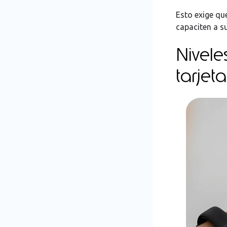
Esto exige qu
capaciten a s
Nivele
tarjet