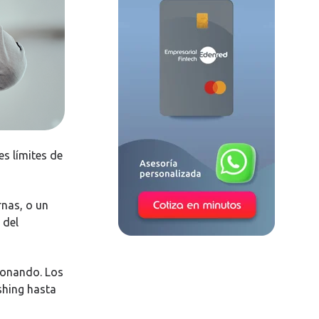
s límites de
rnas, o un
 del
ionando. Los
shing hasta