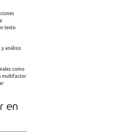
uciones
a
en texto
 y análisis
onales como
n multifactor
ar
r en