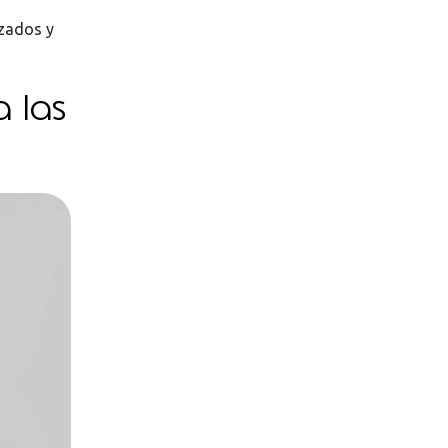
zados y
a las