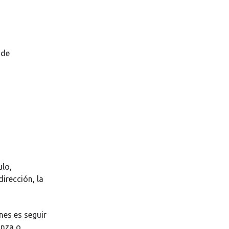
 de
ulo,
irección, la
nes es seguir
anza o