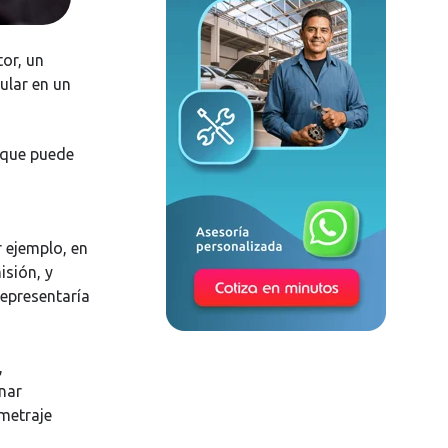
tor, un
ular en un
 que puede
r ejemplo, en
isión, y
representaría
,
onar
metraje