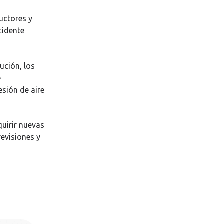
uctores y
cidente
ución, los
e
esión de aire
uirir nuevas
revisiones y