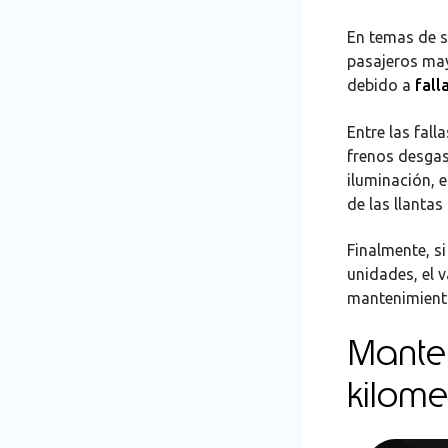
En temas de s
pasajeros may
debido a
fall
Entre las fall
frenos desgas
iluminación, e
de las llantas
Finalmente, s
unidades, el v
mantenimiento
Manten
kilome