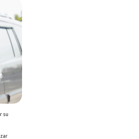
r su
izar