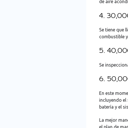
de aire acondi
4. 30,0
Se tiene que l
combustible y
5. 40,0
Se inspeccion
6. 50,0
En este momen
incluyendo el 
batería y el s
La mejor mane
el plan de ma