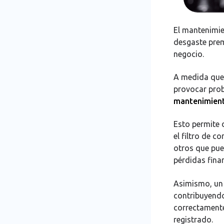
El mantenimie
desgaste prem
negocio.
A medida que 
provocar prob
mantenimient
Esto permite 
el filtro de co
otros que pued
pérdidas fina
Asimismo, un
contribuyendo 
correctamente
registrado.