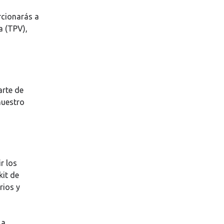
rcionarás a
a (TPV),
arte de
nuestro
r los
kit de
rios y
 a