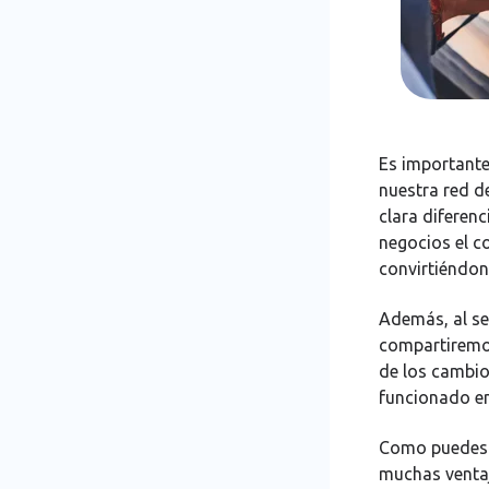
Es importante
nuestra red d
clara diferenc
negocios el co
convirtiéndon
Además, al ser
compartiremos
de los cambio
funcionado en
Como puedes v
muchas ventaj