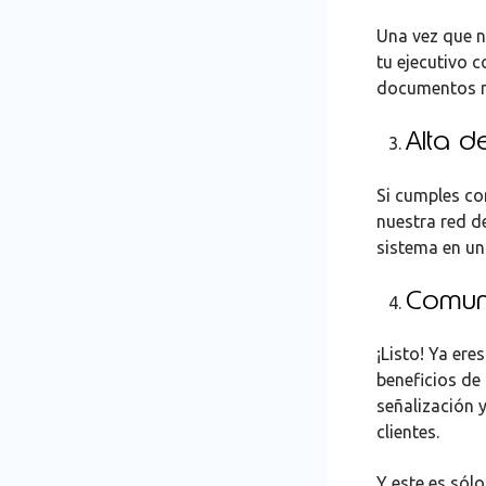
Una vez que n
tu ejecutivo c
documentos nec
Alta d
Si cumples co
nuestra red d
sistema en un
Comuni
¡Listo! Ya ere
beneficios de
señalización 
clientes.
Y este es sólo