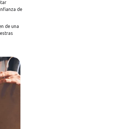
ptar
onfianza de
en de una
uestras