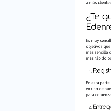
a más cliente
¿Te gu
Edenr
Es muy sencil
objetivos que
más sencilla d
más rápido po
Regist
En esta parte 
en uno de nue
para comenzar
Entre