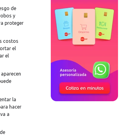
iesgo de
robos y
ra proteger
os costos
ortar el
ar el
s aparecen
 puede
entar la
para hacer
lva a
 de