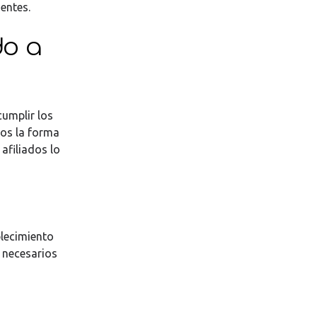
entes.
do a
cumplir los
mos la forma
 afiliados lo
blecimiento
 necesarios