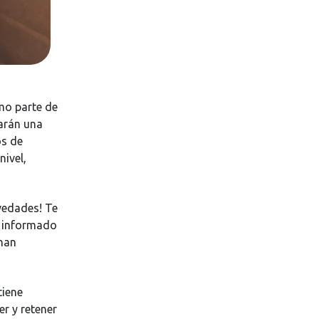
mo parte de
carán una
os de
nivel,
ovedades! Te
s informado
 han
tiene
r y retener