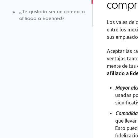
compr
¿Te gustaría ser un comercio
afiliado a Edenred?
Los vales de 
entre los mex
Registro de datos
sus empleado
Entrega de documentación
Aceptar las t
ventajas tant
mente de tus 
Alta de tu comercio
afiliado a Ed
Comunicación a usuarios
Mayor alc
usadas po
significat
Comodida
que llevar
Esto puede
fidelizació