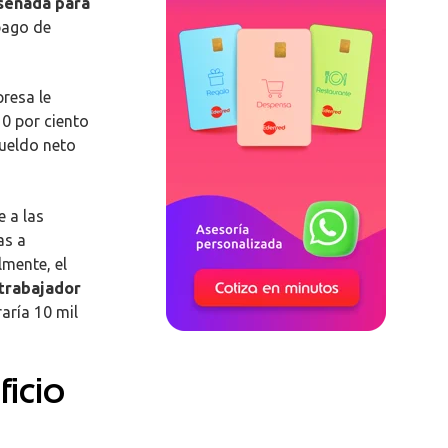
señada para
pago de
resa le
0 por ciento
sueldo neto
 a las
as a
lmente, el
 trabajador
aría 10 mil
icio