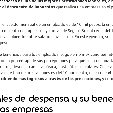
 despensa
es una de las mejores prestaciones laborales
,
di
r el descuento de impuestos
que realiza una empresa en el 
si el sueldo mensual de un empleado es de 10 mil pesos, la emp
 concepto de impuestos y cuotas de Seguro Social cerca del 1
je va subiendo sobre salarios más altos). En este ejemplo, su 
 pesos.
 beneficios para los empleados, el gobierno mexicano permite
uir un porcentaje de sus percepciones para que sean destinad
uctos, desde la canasta básica, hasta útiles escolares. Genera
a este tipo de prestaciones es del 10 por ciento, o sea que
el
ecibiendo más ingresos a través de las prestaciones
,
y cobr
ales de despensa y su benef
las empresas