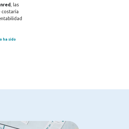
enred
, las
 costaría
entabilidad
o ha sido