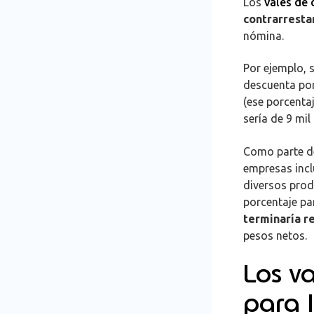
Los
vales de
contrarresta
nómina.
Por ejemplo, 
descuenta por
(ese porcenta
sería de 9 mil
Como parte de
empresas incl
diversos prod
porcentaje par
terminaría r
pesos netos.
Los v
para 