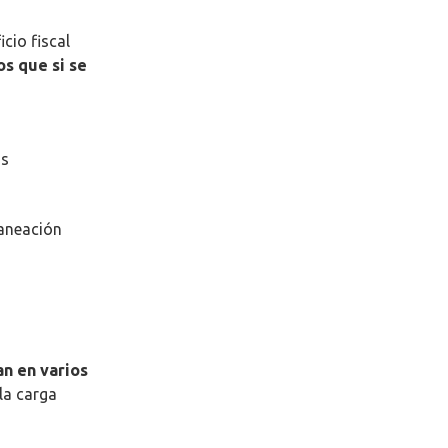
cio fiscal
s que si se
as
laneación
an en varios
la carga