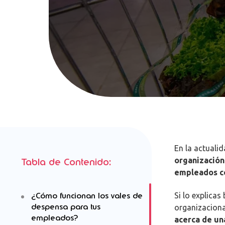
En la actuali
organización
Tabla de Contenido:
empleados c
¿Cómo funcionan los vales de
Si lo explicas
despensa para tus
organizacional
empleados?
acerca de un