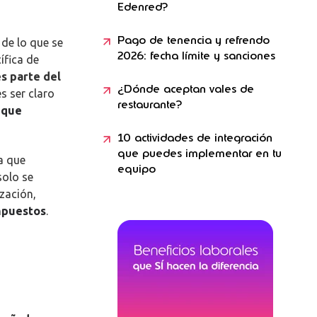
Edenred?
Pago de tenencia y refrendo
 de lo que se
2026: fecha límite y sanciones
ífica de
es parte del
¿Dónde aceptan vales de
s ser claro
restaurante?
 que
10 actividades de integración
que puedes implementar en tu
a que
equipo
solo se
zación,
mpuestos
.