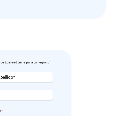
s que Edenred tiene para tu negocio!
d
*