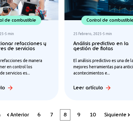
ol de combustible
Control de combustibl
025
-
5 min
25 febrero, 2025
-
5 min
ionar refacciones y
Análisis predictivo en la
es de servicios
gestión de flotas
s refacciones de manera
El análisis predictivo es una de l
ener en control los
mejores herramientas para antic
e servicios es...
acontecimientos e...
ulo
Leer artículo
a
Anterior
6
7
8
9
10
Siguiente