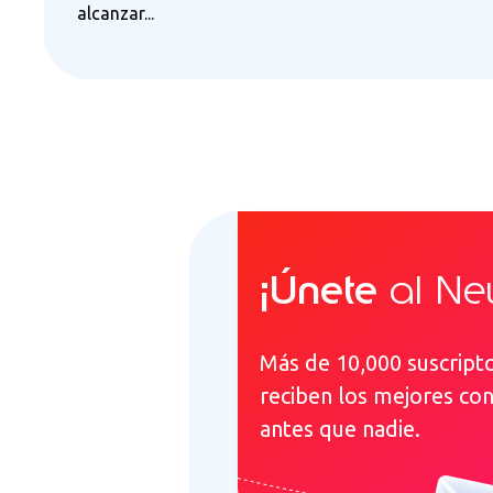
alcanzar...
¡Únete
al New
Más de 10,000 suscript
reciben los mejores co
antes que nadie.