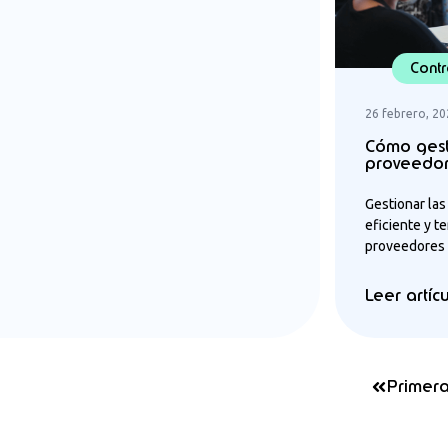
Contr
26 febrero, 2
Cómo gest
proveedor
Gestionar la
eficiente y t
proveedores d
Leer artíc
Primer