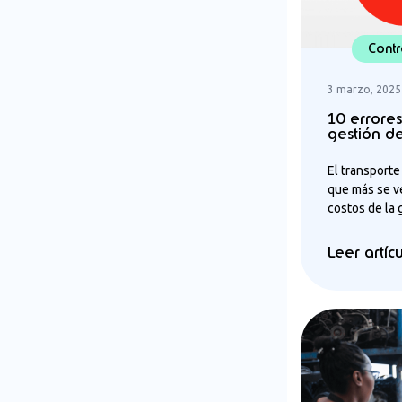
Contr
3 marzo, 2025
10 errore
gestión d
El transporte
que más se ve
costos de la g
Leer artíc