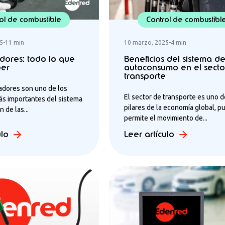
ol de combustible
Control de combustibl
5
-
11 min
10 marzo, 2025
-
4 min
dores: todo lo que
Beneficios del sistema d
ber
autoconsumo en el secto
transporte
adores son uno de los
El sector de transporte es uno d
s importantes del sistema
pilares de la economía global, p
 de las...
permite el movimiento de...
ulo
Leer artículo