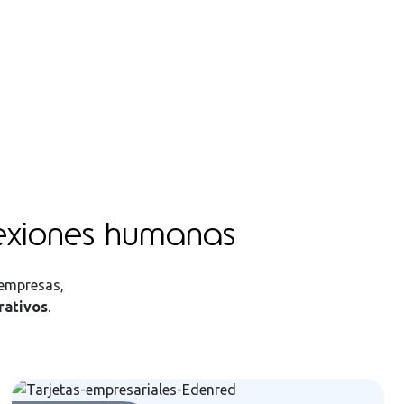
nexiones humanas
 empresas,
rativos
.