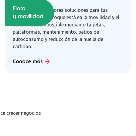
Flota
Ofrecemos las mejores soluciones para tus
y movilidad
flotas. Nuestro enfoque está en la movilidad y el
control de combustible mediante tarjetas,
plataformas, mantenimiento, patios de
autoconsumo y reducción de la huella de
carbono.
Conoce más