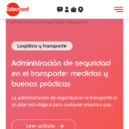
Contacto
Clientes
Saldo
Aceptación
Logística y transporte
Administración de seguridad
en el transporte: medidas y
buenas prácticas
La administración de seguridad en el transporte es
un pilar estratégico para cualquier empresa que...
Leer artículo