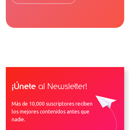
¡Únete
al Newsletter!
Más de 10,000 suscriptores reciben
los mejores contenidos antes que
nadie.