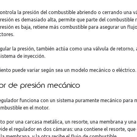
controla la presión del combustible abriendo o cerrando una v
 presión es demasiado alta, permite que parte del combustible r
 presión es baja, retiene más combustible para asegurar un fluj
ctores.
ular la presión, también actúa como una válvula de retorno,
 sistema de inyección.
ento puede variar según sea un modelo mecánico o eléctrico.
r de presión mecánico
regulador funciona con un sistema puramente mecánico para 
ombustible en el motor.
o por una carcasa metálica, un resorte, una membrana y una v
de el regulador en dos cámaras: una contiene el resorte, que 
la membrana, y la otra recibe el flujo de combustible.