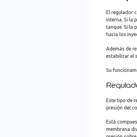
El regulador 
interna. Si la
tanque. Si la
hacia los inye
Además de reg
estabilizar el
Su funcionami
Regulado
Este tipo de 
presión del c
Está compuest
membrana divi
presión sobre 