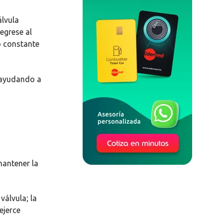
álvula
egrese al
o constante
 ayudando a
mantener la
álvula; la
ejerce