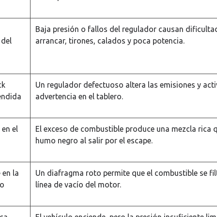
Baja presión o fallos del regulador causan dificulta
 del
arrancar, tirones, calados y poca potencia.
ck
Un regulador defectuoso altera las emisiones y activ
endida
advertencia en el tablero.
en el
El exceso de combustible produce una mezcla rica 
humo negro al salir por el escape.
 en la
Un diafragma roto permite que el combustible se filt
ío
línea de vacío del motor.