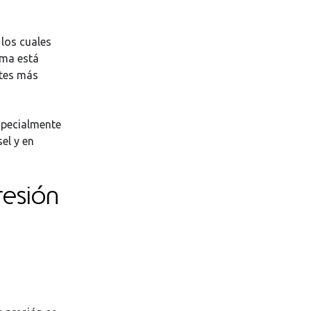
 los cuales
ema está
stes más
especialmente
el y en
resión