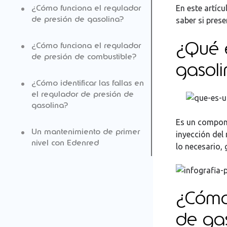
¿Cómo funciona el regulador
En este artíc
de presión de gasolina?
saber si prese
¿Qué 
¿Cómo funciona el regulador
Regulador de presión
de presión de combustible?
mecánico
gasol
¿Cómo identificar las fallas en
Regulador de presión
Fallas en el regulador de
el regulador de presión de
electrónico
presión de combustible
gasolina?
Es un compone
Un mantenimiento de primer
Inspección visual
inyección del 
nivel con Edenred
lo necesario,
Prueba de presión
Aumento en el consumo de
¿Cómo 
gasolina
de ga
Mantenimiento preventivo