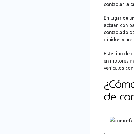
controlar la 
En lugar de un
actúan con ba
controlado po
rápidos y prec
Este tipo de 
en motores m
vehículos con
¿Cómo 
de co