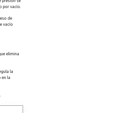
e presión se
o por vacío.
ceso de
de vacío
que elimina
egula la
 en la
e