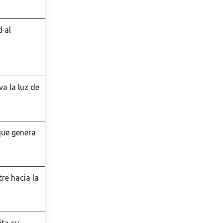
d al
a la luz de
que genera
re hacia la