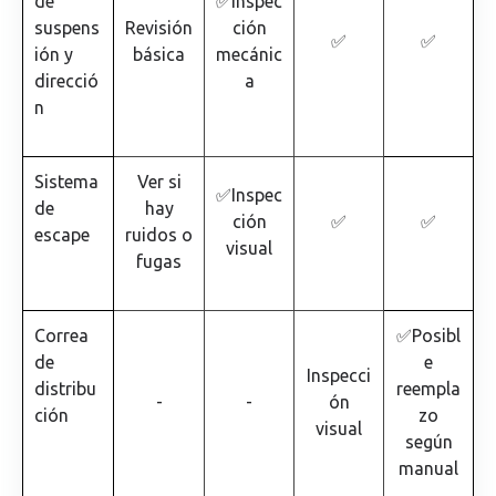
de
✅Inspec
suspens
Revisión
ción
✅
✅
ión y
básica
mecánic
direcció
a
n
Sistema
Ver si
✅Inspec
de
hay
ción
✅
✅
escape
ruidos o
visual
fugas
Correa
✅Posibl
de
e
Inspecci
distribu
reempla
-
-
ón
ción
zo
visual
según
manual