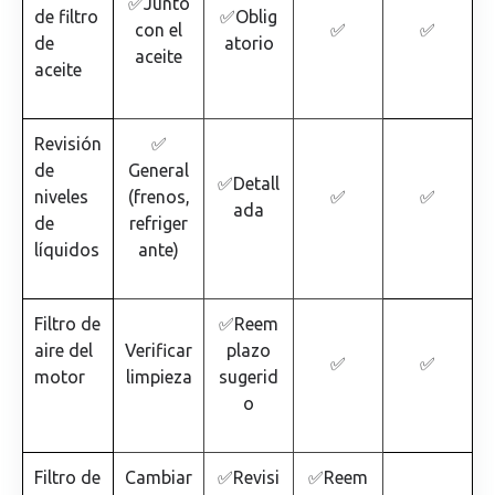
✅Junto
de filtro
✅Oblig
con el
✅
✅
de
atorio
aceite
aceite
Revisión
✅
de
General
✅Detall
niveles
(frenos,
✅
✅
ada
de
refriger
líquidos
ante)
Filtro de
✅Reem
aire del
Verificar
plazo
✅
✅
motor
limpieza
sugerid
o
Filtro de
Cambiar
✅Revisi
✅Reem