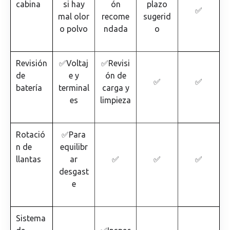
cabina
si hay
ón
plazo
✅
mal olor
recome
sugerid
o polvo
ndada
o
Revisión
✅Voltaj
✅Revisi
de
e y
ón de
✅
✅
batería
terminal
carga y
es
limpieza
Rotació
✅Para
n de
equilibr
llantas
ar
✅
✅
✅
desgast
e
Sistema