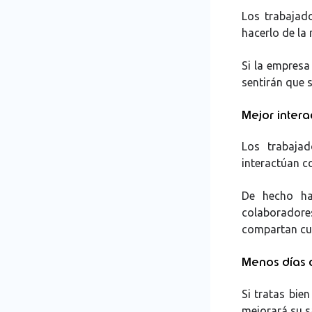
Los trabajado
hacerlo de la
Si la empresa
sentirán que 
Mejor intera
Los trabaja
interactúan co
De hecho ha
colaboradore
compartan cua
Menos días
Si tratas bie
mejorará su s