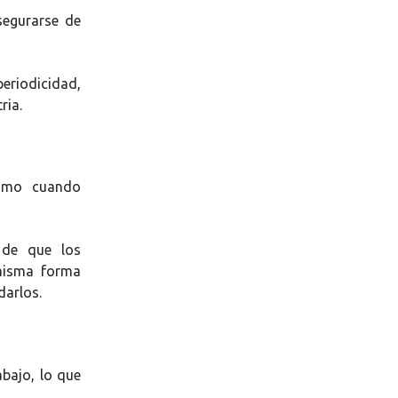
segurarse de
periodicidad,
ria.
nimo cuando
 de que los
 misma forma
darlos.
abajo, lo que