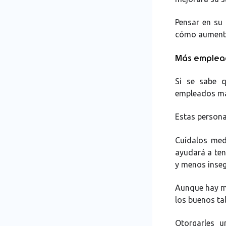
Pensar en su 
cómo aumentar
Más emplead
Si se sabe q
empleados má
Estas persona
Cuídalos med
ayudará a ten
y menos inseg
Aunque hay mu
los buenos tal
Otorgarles u