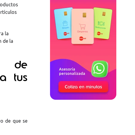
productos
rtículos
a la
 de la
os de
 a tus
ro de que se