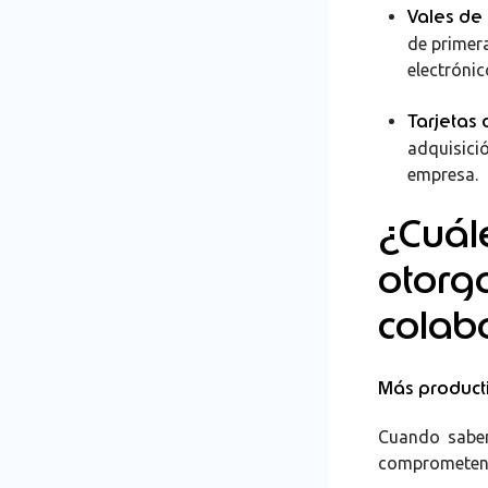
Vales de
de primer
electrónic
Tarjetas 
adquisici
empresa.
¿Cuá
otorg
colab
Más producti
Cuando saben
comprometen p