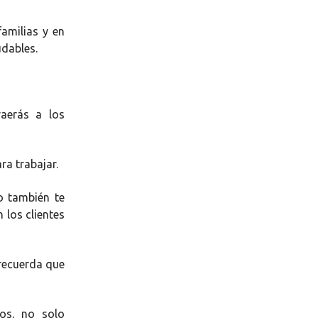
familias y en
udables.
raerás a los
ra trabajar.
o también te
 los clientes
recuerda que
os, no solo