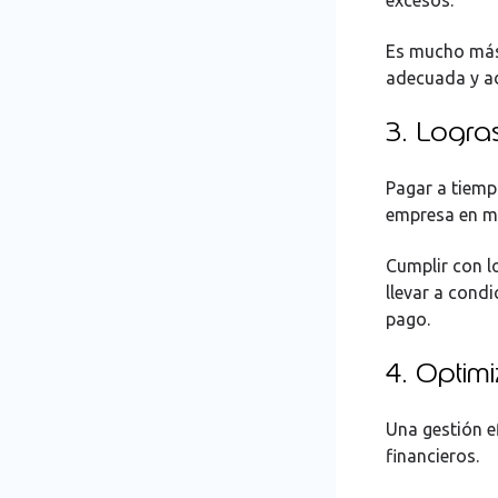
Es mucho más 
adecuada y ad
3. Logra
Pagar a tiemp
empresa en ma
Cumplir con l
llevar a cond
pago.
4. Optimi
Una gestión e
financieros.