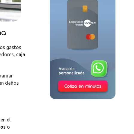
ma
los gastos
edores,
caja
gramar
 en daños
en el
ros
o