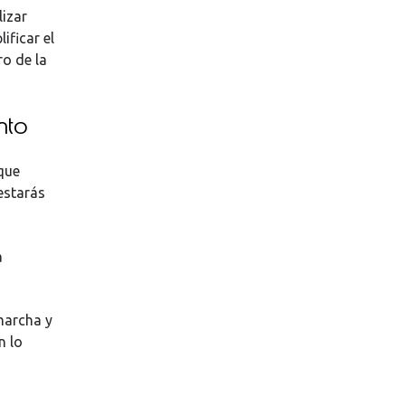
lizar
ificar el
ro de la
nto
 que
estarás
a
marcha y
n lo