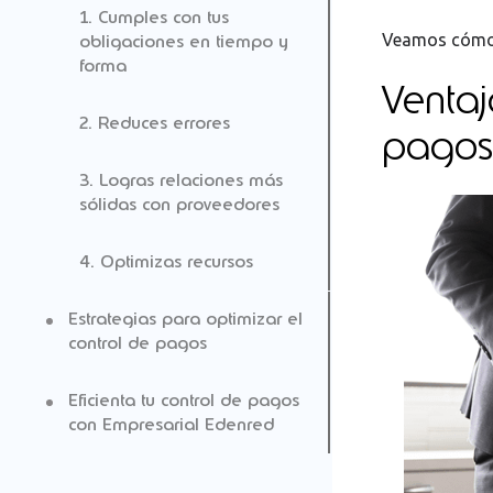
1. Cumples con tus
Veamos cómo
obligaciones en tiempo y
forma
Ventaj
2. Reduces errores
pagos
3. Logras relaciones más
sólidas con proveedores
4. Optimizas recursos
Estrategias para optimizar el
control de pagos
Eficienta tu control de pagos
Uso de tarjetas
con Empresarial Edenred
empresariales
Automatización de procesos