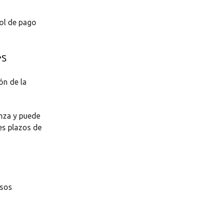
rol de pago
es
ón de la
nza y puede
es plazos de
rsos