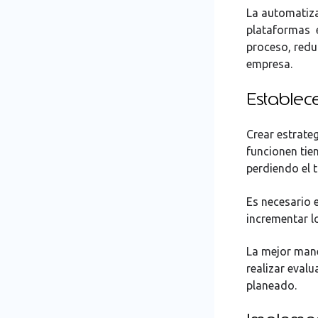
La automatiza
plataformas e
proceso, reduc
empresa.
Establece
Crear estrate
funcionen tie
perdiendo el 
Es necesario e
incrementar l
La mejor mane
realizar eval
planeado.