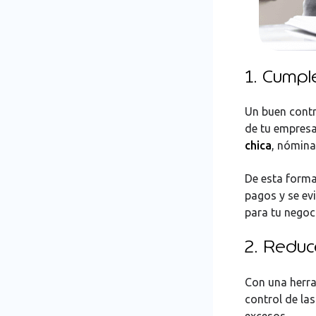
Establece estrategias
financieras y dale
seguimiento
1. Cumpl
Implementación de políticas
Un buen contr
claras
de tu empres
chica
, nóminas
Verificación del registro de
compras
De esta forma
pagos y se ev
para tu negoc
2. Reduc
Con una herra
control de la
excesos.