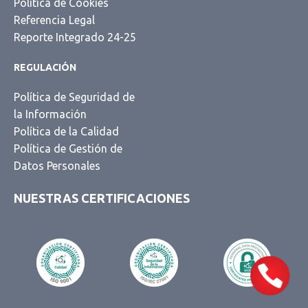
Política de Cookies
Referencia Legal
Reporte Integrado 24-25
REGULACIÓN
Llama a VENTAS
Política de Seguridad de
la Información
Lunes a viernes 9:00 a 18:00 hrs.
Política de la Calidad
55 5351 3181
Política de Gestión de
Vales de Despensa y Beneficios
Datos Personales
para Empleados
NUESTRAS CERTIFICACIONES
55 5351 3176
Tarjetas y TAGs para
Combustible
55 5262 8982
Tarjeta empresarial