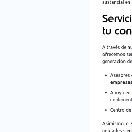
sustancial en
Servi
tu con
A través de n
ofrecemos ser
generación d
Asesores 
empresas
Apoyo en 
implement
Centro de 
Asimismo, el
unidades siemp