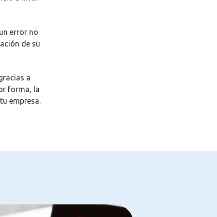
un error no
icación de su
gracias a
or forma, la
 tu empresa.