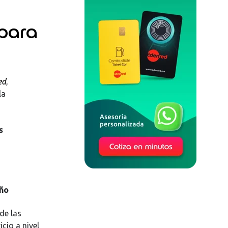
 para
ed
,
la
s
año
de las
cio a nivel