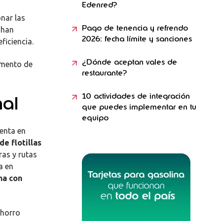
Edenred?
nar las
Pago de tenencia y refrendo
 han
2026: fecha límite y sanciones
ficiencia.
¿Dónde aceptan vales de
umento de
restaurante?
10 actividades de integración
nal
que puedes implementar en tu
equipo
uenta en
de flotillas
ras y rutas
a en
na con
ahorro