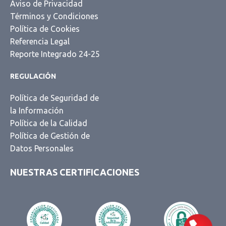
Aviso de Privacidad
Términos y Condiciones
Política de Cookies
Referencia Legal
Reporte Integrado 24-25
REGULACIÓN
Llama a VENTAS
Política de Seguridad de
la Información
Lunes a viernes 9:00 a 18:00 hrs.
Política de la Calidad
55 5351 3181
Política de Gestión de
Vales de Despensa y Beneficios
Datos Personales
para Empleados
NUESTRAS CERTIFICACIONES
55 5351 3176
Tarjetas y TAGs para
Combustible
55 5262 8982
Tarjeta empresarial