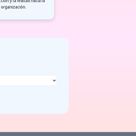
cción y la lealtad hacia la
organización.