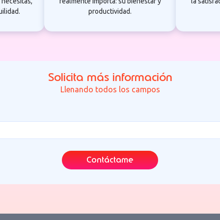
 necesitas,
realmente importa: su bienestar y
la satisfa
ilidad.
productividad.
Solicita más información
Llenando todos los campos