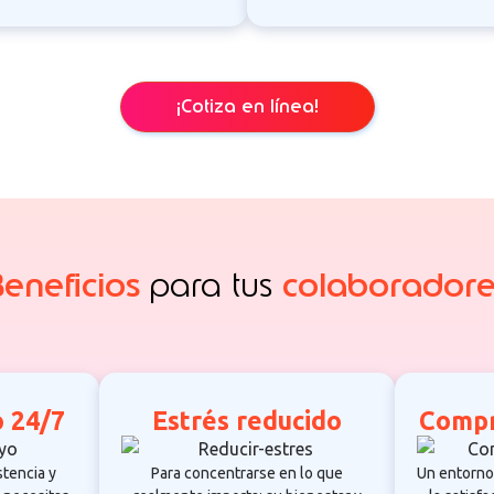
¡Cotiza en línea!
eneficios
para tus
colaboradore
 24/7
Estrés reducido
Compr
stencia y
Para concentrarse en lo que
Un entorno