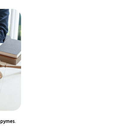
y
pymes
.