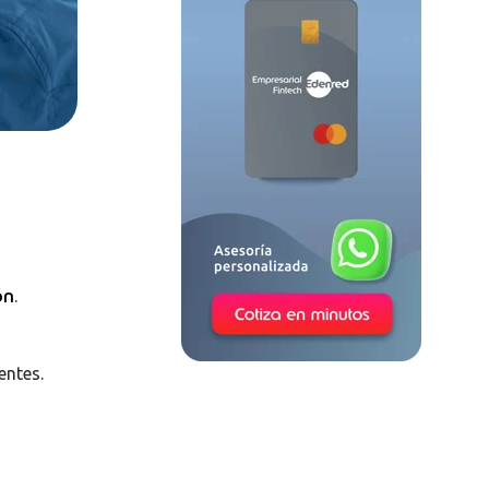
ón
.
entes.