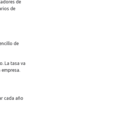
tadores de
arios de
ncillo de
o. La tasa va
la empresa.
ar cada año