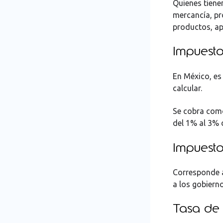
Quienes tiene
mercancía, pr
productos, a
Impuest
En México, es
calcular.
Se cobra como
del 1% al 3% 
Impuesto
Corresponde a
a los gobiern
Tasa de 