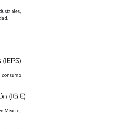
ustriales,
dad.
 (IEPS)
yo consumo
n (IGIE)
en México,