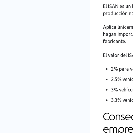
El ISAN es un
producción na
Aplica únicam
hagan importa
fabricante.
El valor del I
2% para v
2.5% vehí
3% vehícu
3.3% vehí
Conse
empre