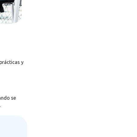
prácticas y
uando se
.