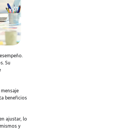
 desempeño.
s. Su
e
l mensaje
ta beneficios
n ajustar, lo
í mismos y