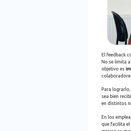
tenga que decir
Ofrece sugerencias de
mejora
Haz seguimiento
El feedback c
No se limita a
objetivo es
im
colaboradore
Para lograrlo,
sea bien reci
en distintos n
En los emplead
que facilita e
mejora su mot