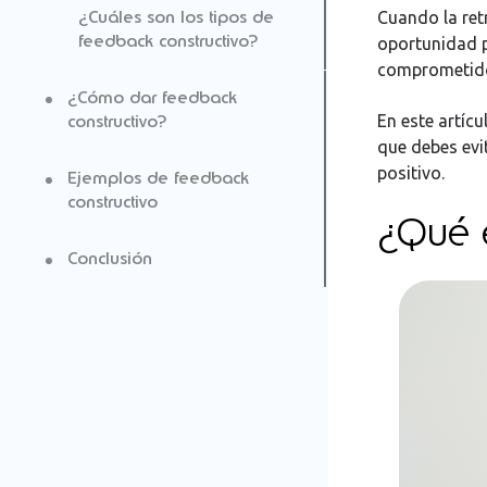
¿Cuáles son los tipos de
Cuando la ret
feedback constructivo?
oportunidad p
comprometid
¿Cómo dar feedback
En este artíc
constructivo?
que debes evi
positivo.
Ejemplos de feedback
Prepara el feedback
constructivo
¿Qué e
Busca un buen momento
Conclusión
Empieza con lo positivo
Describe el comportamiento
específico
Usa un tono constructivo
Escucha lo que el empleado