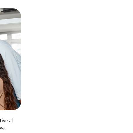
ive al
va: