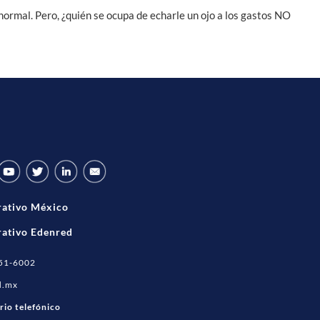
 normal. Pero, ¿quién se ocupa de echarle un ojo a los gastos NO
rativo México
ativo Edenred
351-6002
d.mx
rio telefónico