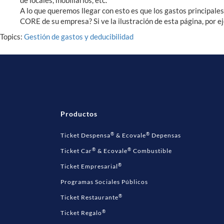
de locales, mobiliarios, etc.
A lo que queremos llegar con esto es que los gastos principales
CORE de su empresa? Si ve la ilustración de esta página, por ej
Topics:
Gestión de gastos y deducibilidad
Productos
®
®
Ticket Despensa
& Ecovale
Depensas
®
®
Ticket Car
& Ecovale
Combustible
®
Ticket Empresarial
Programas Sociales Públicos
®
Ticket Restaurante
®
Ticket Regalo