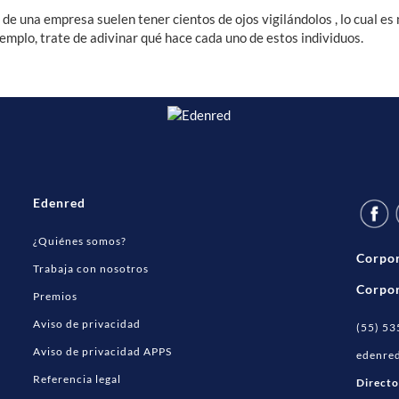
 de una empresa suelen tener cientos de ojos vigilándolos , lo cual es
emplo, trate de adivinar qué hace cada uno de estos individuos.
Edenred
¿Quiénes somos?
Corpo
Trabaja con nosotros
Corpor
Premios
Aviso de privacidad
(55) 5
Aviso de privacidad APPS
edenre
Referencia legal
Directo