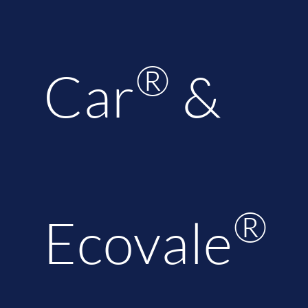
®
Car
&
®
Ecovale