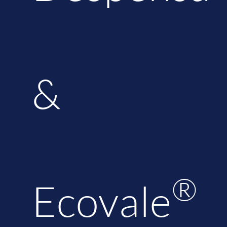
&
®
Ecovale